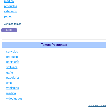
médico
productos
vehículos
papel
ver más temas
Subir
Temas frecuentes
servicios
productos
pastelería
software
gafas
papelería
café
vehículos
médico
videojuegos
ver más temas