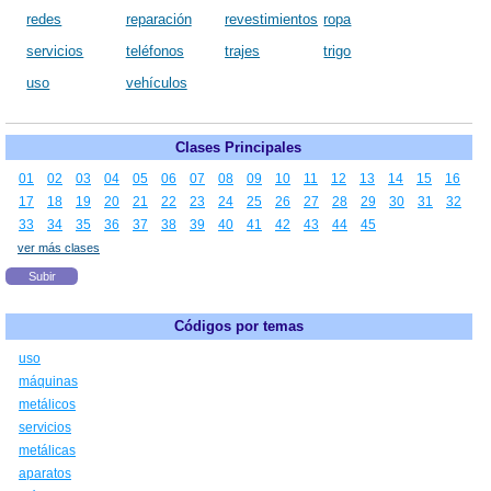
redes
reparación
revestimientos
ropa
servicios
teléfonos
trajes
trigo
uso
vehículos
Clases Principales
01
02
03
04
05
06
07
08
09
10
11
12
13
14
15
16
17
18
19
20
21
22
23
24
25
26
27
28
29
30
31
32
33
34
35
36
37
38
39
40
41
42
43
44
45
ver más clases
Subir
Códigos por temas
uso
máquinas
metálicos
servicios
metálicas
aparatos