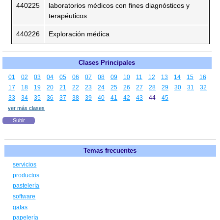
440225
laboratorios médicos con fines diagnósticos y
terapéuticos
440226
Exploración médica
Clases Principales
01
02
03
04
05
06
07
08
09
10
11
12
13
14
15
16
17
18
19
20
21
22
23
24
25
26
27
28
29
30
31
32
33
34
35
36
37
38
39
40
41
42
43
44
45
ver más clases
Subir
Temas frecuentes
servicios
productos
pastelería
software
gafas
papelería