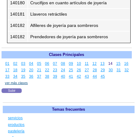
140180
Crucifijos en cuanto artículos de joyería
140181
Llaveros retráctiles
140182
Alfileres de joyería para sombreros
140182
Prendedores de joyería para sombreros
Clases Principales
01
02
03
04
05
06
07
08
09
10
11
12
13
14
15
16
17
18
19
20
21
22
23
24
25
26
27
28
29
30
31
32
33
34
35
36
37
38
39
40
41
42
43
44
45
ver más clases
Subir
Temas frecuentes
servicios
productos
pastelería