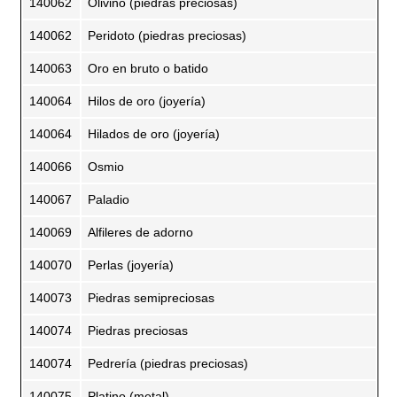
140062
Olivino (piedras preciosas)
140062
Peridoto (piedras preciosas)
140063
Oro en bruto o batido
140064
Hilos de oro (joyería)
140064
Hilados de oro (joyería)
140066
Osmio
140067
Paladio
140069
Alfileres de adorno
140070
Perlas (joyería)
140073
Piedras semipreciosas
140074
Piedras preciosas
140074
Pedrería (piedras preciosas)
140075
Platino (metal)