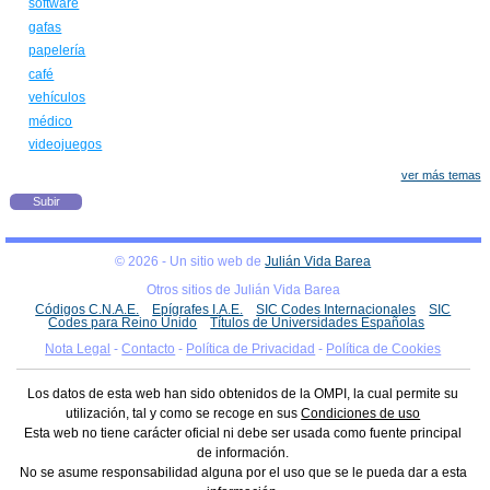
software
gafas
papelería
café
vehículos
médico
videojuegos
ver más temas
Subir
© 2026 - Un sitio web de
Julián Vida Barea
Otros sitios de Julián Vida Barea
Códigos C.N.A.E.
Epígrafes I.A.E.
SIC Codes Internacionales
SIC
Codes para Reino Unido
Títulos de Universidades Españolas
Nota Legal
-
Contacto
-
Política de Privacidad
-
Política de Cookies
Los datos de esta web han sido obtenidos de la OMPI, la cual permite su
utilización, tal y como se recoge en sus
Condiciones de uso
Esta web no tiene carácter oficial ni debe ser usada como fuente principal
de información.
No se asume responsabilidad alguna por el uso que se le pueda dar a esta