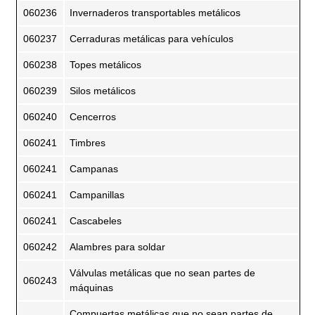
060236
Invernaderos transportables metálicos
060237
Cerraduras metálicas para vehículos
060238
Topes metálicos
060239
Silos metálicos
060240
Cencerros
060241
Timbres
060241
Campanas
060241
Campanillas
060241
Cascabeles
060242
Alambres para soldar
Válvulas metálicas que no sean partes de
060243
máquinas
Compuertas metálicas que no sean partes de