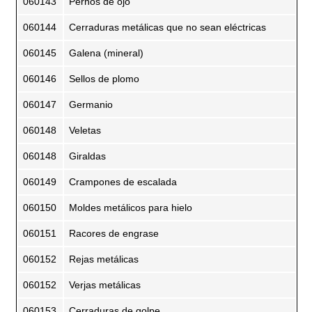
060143
Pernos de ojo
060144
Cerraduras metálicas que no sean eléctricas
060145
Galena (mineral)
060146
Sellos de plomo
060147
Germanio
060148
Veletas
060148
Giraldas
060149
Crampones de escalada
060150
Moldes metálicos para hielo
060151
Racores de engrase
060152
Rejas metálicas
060152
Verjas metálicas
060153
Cerraduras de golpe