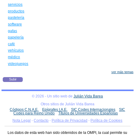
servicios
productos
pastelería
software
gafas
papelería
café
vehículos
médico
videojuegos
ver más temas
Subir
© 2026 - Un sitio web de
Julián Vida Barea
Otros sitios de Julián Vida Barea
Códigos C.N.A.E.
Epígrafes I.A.E.
SIC Codes Internacionales
SIC
Codes para Reino Unido
Títulos de Universidades Españolas
Nota Legal
-
Contacto
-
Política de Privacidad
-
Política de Cookies
Los datos de esta web han sido obtenidos de la OMPI, la cual permite su