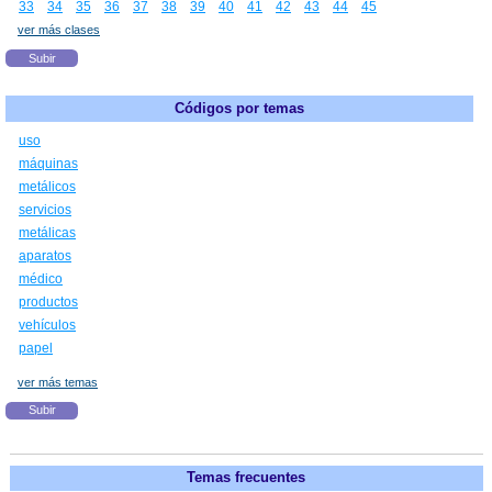
33
34
35
36
37
38
39
40
41
42
43
44
45
ver más clases
Subir
Códigos por temas
uso
máquinas
metálicos
servicios
metálicas
aparatos
médico
productos
vehículos
papel
ver más temas
Subir
Temas frecuentes