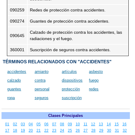
090259
Redes de protección contra accidentes.
090274
Guantes de protección contra accidentes.
Calzado de protección contra los accidentes, las
090645
radiaciones y el fuego.
360001
Suscripción de seguros contra accidentes.
TÉRMINOS RELACIONADOS CON "ACCIDENTES"
accidentes
amianto
artículos
asbesto
calzado
contra
dispositivos
fuego
guantes
personal
protección
redes
ropa
seguros
suscripción
Clases Principales
01
02
03
04
05
06
07
08
09
10
11
12
13
14
15
16
17
18
19
20
21
22
23
24
25
26
27
28
29
30
31
32