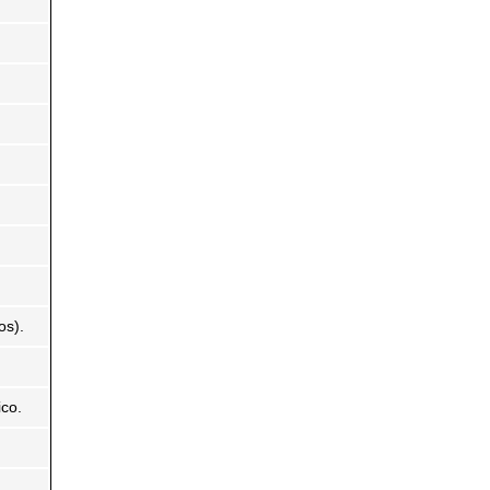
os).
ico.