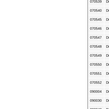
070539
D
070540
D
070545
D
070546
D
070547
D
070548
D
070549
D
070550
D
070551
Di
070552
D
090004
D
090030
D