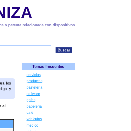
NIZA
ca o patente relacionada con dispositivos
.
Temas frecuentes
servicios
productos
ara los
pastelería
digo y
software
gafas
 el
papelería
café
vehículos
médico