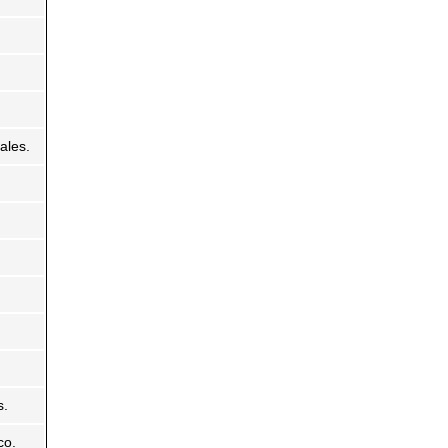
ales.
s.
co.