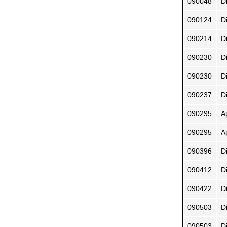
090048
Di
090124
D
090214
D
090230
D
090230
D
090237
Di
090295
Ap
090295
A
090396
D
090412
D
090422
D
090503
D
090503
D