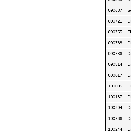
090687
S
090721
D
090755
F
090768
D
090786
D
090814
Di
090817
D
100005
D
100137
D
100204
D
100236
D
100244
Di