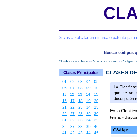
CLA
Si vas a solicitar una marca o patente para 
Buscar códigos 
Clasifiación de Niza
Clases por temas
Códigos d
CLASES DE
Clases Principales
01
02
03
04
05
La Clasifica
06
07
08
09
10
que se va a
11
12
13
14
15
descripción r
16
17
18
19
20
21
22
23
24
25
En la Clasific
26
27
28
29
30
tema: «dispos
31
32
33
34
35
36
37
38
39
40
Código
41
42
43
44
45