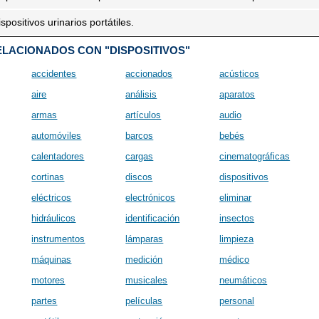
spositivos urinarios portátiles.
LACIONADOS CON "DISPOSITIVOS"
accidentes
accionados
acústicos
aire
análisis
aparatos
armas
artículos
audio
automóviles
barcos
bebés
calentadores
cargas
cinematográficas
cortinas
discos
dispositivos
eléctricos
electrónicos
eliminar
hidráulicos
identificación
insectos
instrumentos
lámparas
limpieza
máquinas
medición
médico
motores
musicales
neumáticos
partes
películas
personal