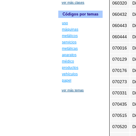
ver más clases
060320
D
060432
D
Códigos por temas
uso
060443
D
máquinas
metálicos
060444
D
servicios
070016
D
metálicas
aparatos
070129
D
médico
productos
070176
D
vehículos
papel
070273
D
ver más temas
070331
Di
070435
D
070515
D
070520
D