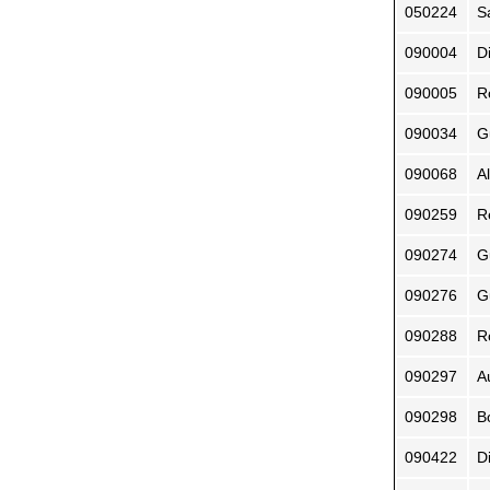
050224
S
090004
D
090005
R
090034
G
090068
A
090259
R
090274
G
090276
G
090288
R
090297
A
090298
B
090422
D