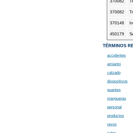
370082
T
370082
T
370148
I
450179
S
TÉRMINOS R
accidentes
amianto
calzado
dispositivos
guantes
mangueras
personal
productos
rayos
sales