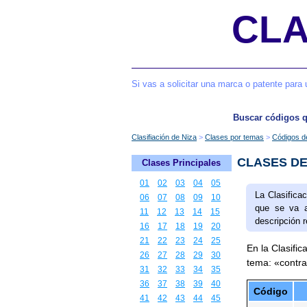
CLA
Si vas a solicitar una marca o patente para 
Buscar códigos 
Clasifiación de Niza
Clases por temas
Códigos 
CLASES DE
Clases Principales
01
02
03
04
05
La Clasifica
06
07
08
09
10
que se va a
11
12
13
14
15
descripción r
16
17
18
19
20
21
22
23
24
25
En la Clasific
26
27
28
29
30
tema: «contra
31
32
33
34
35
36
37
38
39
40
Código
41
42
43
44
45