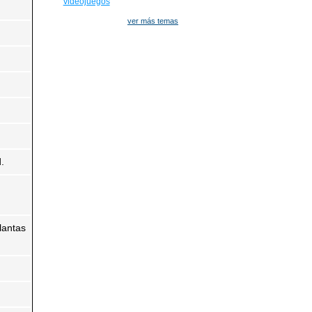
videojuegos
ver más temas
.
lantas