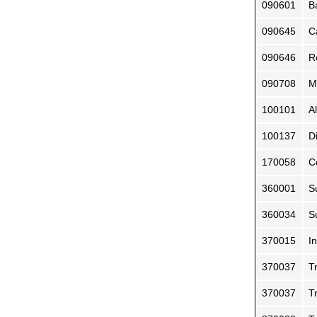
090601
B
090645
C
090646
R
090708
M
100101
A
100137
D
170058
C
360001
S
360034
S
370015
I
370037
T
370037
T