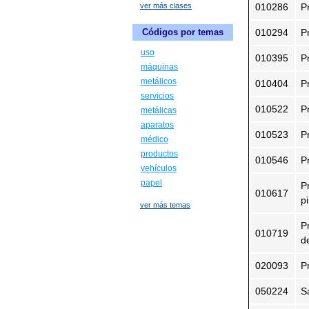
ver más clases
010286
P
010294
P
Códigos por temas
uso
010395
P
máquinas
metálicos
010404
P
servicios
010522
Pr
metálicas
aparatos
010523
P
médico
productos
010546
P
vehículos
papel
P
010617
pi
ver más temas
P
010719
d
020093
P
050224
S