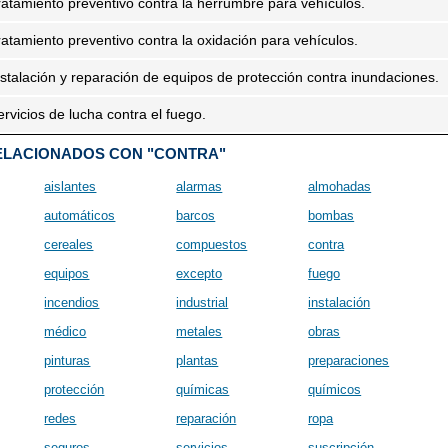
ratamiento preventivo contra la herrumbre para vehículos.
ratamiento preventivo contra la oxidación para vehículos.
nstalación y reparación de equipos de protección contra inundaciones.
ervicios de lucha contra el fuego.
ELACIONADOS CON "CONTRA"
aislantes
alarmas
almohadas
automáticos
barcos
bombas
cereales
compuestos
contra
equipos
excepto
fuego
incendios
industrial
instalación
médico
metales
obras
pinturas
plantas
preparaciones
protección
químicas
químicos
redes
reparación
ropa
seguros
servicios
suscripción