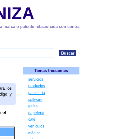
NIZA
na marca o patente relacionada con contra
Temas frecuentes
servicios
productos
ara los
pastelería
digo y
software
gafas
 el
papelería
café
vehículos
médico