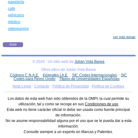
papelería
café
vehículos
médico
videojuegos
ver más temas
Subir
© 2026 - Un sitio web de
Julián Vida Barea
Otros sitios de Julián Vida Barea
Códigos C.N.A.E.
Epígrafes I.A.E.
SIC Codes Internacionales
SIC
Codes para Reino Unido
Títulos de Universidades Españolas
Nota Legal
-
Contacto
-
Política de Privacidad
-
Política de Cookies
Los datos de esta web han sido obtenidos de la OMPI, la cual permite su
utilización, tal y como se recoge en sus
Condiciones de uso
Esta web no tiene carácter oficial ni debe ser usada como fuente principal
de información.
No se asume responsabilidad alguna por el uso que se le pueda dar a esta
información.
Consulte siempre a un experto en Marcas y Patentes.