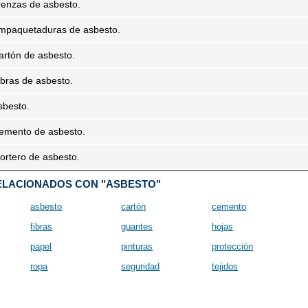
renzas de asbesto.
mpaquetaduras de asbesto.
artón de asbesto.
ibras de asbesto.
sbesto.
emento de asbesto.
ortero de asbesto.
ELACIONADOS CON "ASBESTO"
asbesto
cartón
cemento
fibras
guantes
hojas
papel
pinturas
protección
ropa
seguridad
tejidos