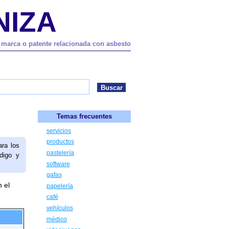
NIZA
a marca o patente relacionada con asbesto
Temas frecuentes
servicios
productos
ara los
pastelería
digo y
software
gafas
 el
papelería
café
vehículos
médico