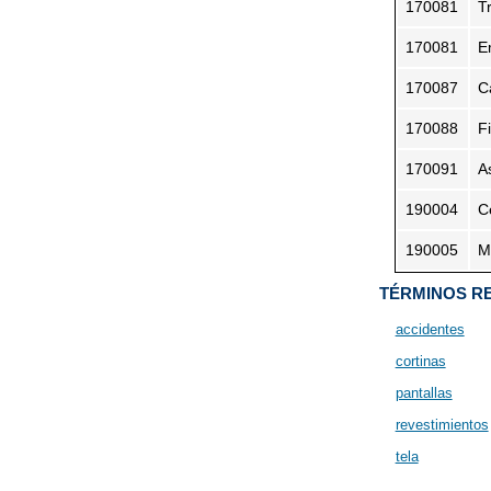
170081
T
170081
E
170087
C
170088
F
170091
A
190004
C
190005
M
TÉRMINOS R
accidentes
cortinas
pantallas
revestimientos
tela