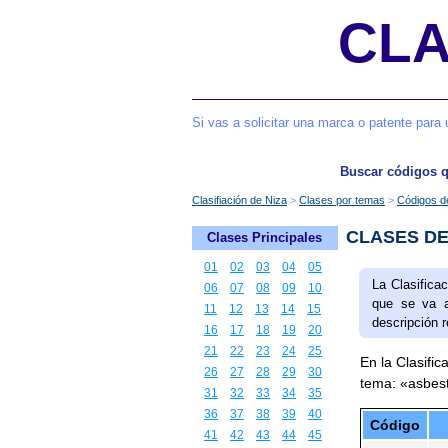
CLA
Si vas a solicitar una marca o patente para 
Buscar códigos 
Clasifiación de Niza
Clases por temas
Códigos d
CLASES DE
Clases Principales
01
02
03
04
05
La Clasifica
06
07
08
09
10
que se va a
11
12
13
14
15
descripción r
16
17
18
19
20
21
22
23
24
25
En la Clasific
26
27
28
29
30
tema: «asbes
31
32
33
34
35
36
37
38
39
40
Código
41
42
43
44
45