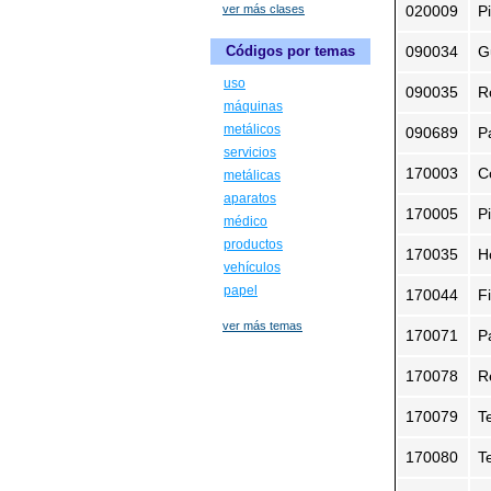
ver más clases
020009
P
090034
G
Códigos por temas
uso
090035
R
máquinas
metálicos
090689
P
servicios
170003
C
metálicas
aparatos
170005
P
médico
productos
170035
H
vehículos
papel
170044
F
ver más temas
170071
P
170078
R
170079
T
170080
T