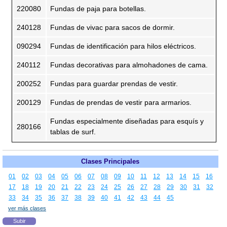
220080
Fundas de paja para botellas.
240128
Fundas de vivac para sacos de dormir.
090294
Fundas de identificación para hilos eléctricos.
240112
Fundas decorativas para almohadones de cama.
200252
Fundas para guardar prendas de vestir.
200129
Fundas de prendas de vestir para armarios.
Fundas especialmente diseñadas para esquís y
280166
tablas de surf.
Clases Principales
01
02
03
04
05
06
07
08
09
10
11
12
13
14
15
16
17
18
19
20
21
22
23
24
25
26
27
28
29
30
31
32
33
34
35
36
37
38
39
40
41
42
43
44
45
ver más clases
Subir