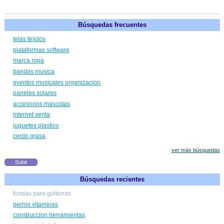
Búsquedas frecuentes
telas tejidos
plataformas software
marca ropa
bandas musica
eventos musicales organizacion
paneles solares
accesorios mascotas
internet venta
juguetes plastico
cerdo grasa
ver más búsquedas
Subir
Búsquedas recientes
fundas para guitarras
perros vitaminas
construccion herramientas