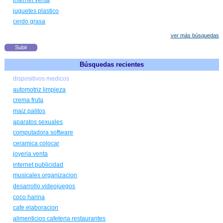
internet venta
juguetes plastico
cerdo grasa
ver más búsquedas
Subir
Búsquedas recientes
dispositivos medicos
automotriz limpieza
crema fruta
maiz palitos
aparatos sexuales
computadora software
ceramica colocar
joyeria venta
internet publicidad
musicales organizacion
desarrollo videojuegos
coco harina
cafe elaboracion
alimenticios cafeteria restaurantes