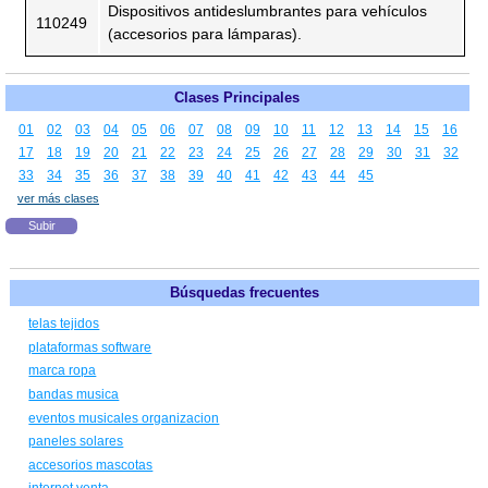
Dispositivos antideslumbrantes para vehículos
110249
(accesorios para lámparas).
Clases Principales
01
02
03
04
05
06
07
08
09
10
11
12
13
14
15
16
17
18
19
20
21
22
23
24
25
26
27
28
29
30
31
32
33
34
35
36
37
38
39
40
41
42
43
44
45
ver más clases
Subir
Búsquedas frecuentes
telas tejidos
plataformas software
marca ropa
bandas musica
eventos musicales organizacion
paneles solares
accesorios mascotas