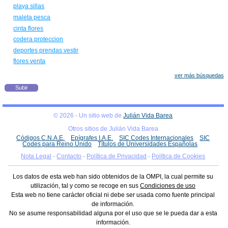
playa sillas
maleta pesca
cinta flores
codera proteccion
deportes prendas vestir
flores venta
ver más búsquedas
Subir
© 2026 - Un sitio web de
Julián Vida Barea
Otros sitios de Julián Vida Barea
Códigos C.N.A.E.
Epígrafes I.A.E.
SIC Codes Internacionales
SIC
Codes para Reino Unido
Títulos de Universidades Españolas
Nota Legal
-
Contacto
-
Política de Privacidad
-
Política de Cookies
Los datos de esta web han sido obtenidos de la OMPI, la cual permite su
utilización, tal y como se recoge en sus
Condiciones de uso
Esta web no tiene carácter oficial ni debe ser usada como fuente principal
de información.
No se asume responsabilidad alguna por el uso que se le pueda dar a esta
información.