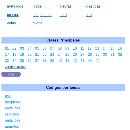
metálicos
papel
piedras
plásticas
presión
recipientes
tinta
uso
velas
vidrio
Clases Principales
01
02
03
04
05
06
07
08
09
10
11
12
13
14
15
16
17
18
19
20
21
22
23
24
25
26
27
28
29
30
31
32
33
34
35
36
37
38
39
40
41
42
43
44
45
ver más clases
Subir
Códigos por temas
uso
máquinas
metálicos
servicios
metálicas
aparatos