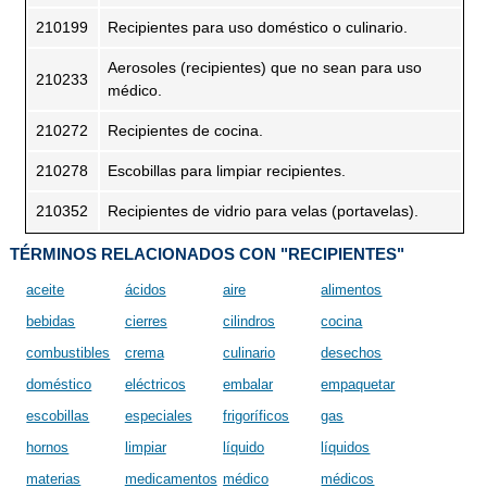
210199
Recipientes para uso doméstico o culinario.
Aerosoles (recipientes) que no sean para uso
210233
médico.
210272
Recipientes de cocina.
210278
Escobillas para limpiar recipientes.
210352
Recipientes de vidrio para velas (portavelas).
TÉRMINOS RELACIONADOS CON "RECIPIENTES"
aceite
ácidos
aire
alimentos
bebidas
cierres
cilindros
cocina
combustibles
crema
culinario
desechos
doméstico
eléctricos
embalar
empaquetar
escobillas
especiales
frigoríficos
gas
hornos
limpiar
líquido
líquidos
materias
medicamentos
médico
médicos