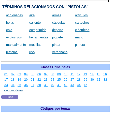
TÉRMINOS RELACIONADOS CON "PISTOLAS"
accionadas
aire
armas
artículos
bolas
caliente
cápsulas
cartuchos
cola
comprimido
deporte
eléctricas
explosivos
herramientas
juguete
mano
manualmente
masillas
pintar
pintura
pistolas
uso
veterinario
Clases Principales
01
02
03
04
05
06
07
08
09
10
11
12
13
14
15
16
17
18
19
20
21
22
23
24
25
26
27
28
29
30
31
32
33
34
35
36
37
38
39
40
41
42
43
44
45
ver más clases
Subir
Códigos por temas