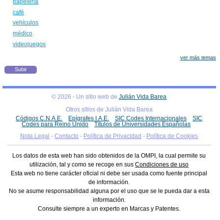
papelería
café
vehículos
médico
videojuegos
ver más temas
Subir
© 2026 - Un sitio web de
Julián Vida Barea
Otros sitios de Julián Vida Barea
Códigos C.N.A.E.
Epígrafes I.A.E.
SIC Codes Internacionales
SIC
Codes para Reino Unido
Títulos de Universidades Españolas
Nota Legal
-
Contacto
-
Política de Privacidad
-
Política de Cookies
Los datos de esta web han sido obtenidos de la OMPI, la cual permite su
utilización, tal y como se recoge en sus
Condiciones de uso
Esta web no tiene carácter oficial ni debe ser usada como fuente principal
de información.
No se asume responsabilidad alguna por el uso que se le pueda dar a esta
información.
Consulte siempre a un experto en Marcas y Patentes.