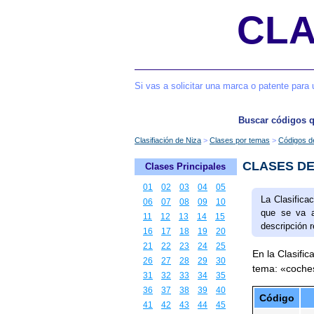
CLA
Si vas a solicitar una marca o patente para 
Buscar códigos 
Clasifiación de Niza
Clases por temas
Códigos 
CLASES DE
Clases Principales
01
02
03
04
05
La Clasifica
06
07
08
09
10
que se va a
11
12
13
14
15
descripción 
16
17
18
19
20
21
22
23
24
25
En la Clasific
26
27
28
29
30
tema: «coche
31
32
33
34
35
36
37
38
39
40
Código
41
42
43
44
45