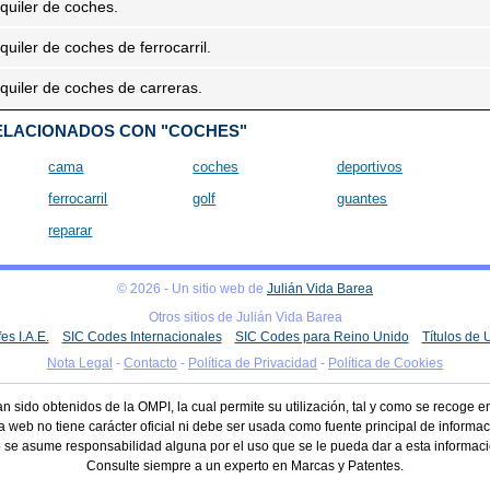
lquiler de coches.
quiler de coches de ferrocarril.
lquiler de coches de carreras.
ELACIONADOS CON "COCHES"
cama
coches
deportivos
ferrocarril
golf
guantes
reparar
© 2026 - Un sitio web de
Julián Vida Barea
Otros sitios de Julián Vida Barea
es I.A.E.
SIC Codes Internacionales
SIC Codes para Reino Unido
Títulos de
Nota Legal
-
Contacto
-
Política de Privacidad
-
Política de Cookies
n sido obtenidos de la OMPI, la cual permite su utilización, tal y como se recoge 
a web no tiene carácter oficial ni debe ser usada como fuente principal de informac
 se asume responsabilidad alguna por el uso que se le pueda dar a esta informaci
Consulte siempre a un experto en Marcas y Patentes.