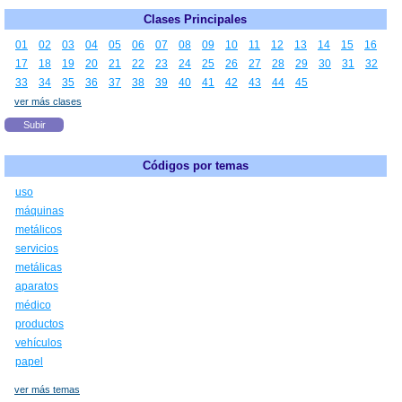
Clases Principales
01
02
03
04
05
06
07
08
09
10
11
12
13
14
15
16
17
18
19
20
21
22
23
24
25
26
27
28
29
30
31
32
33
34
35
36
37
38
39
40
41
42
43
44
45
ver más clases
Subir
Códigos por temas
uso
máquinas
metálicos
servicios
metálicas
aparatos
médico
productos
vehículos
papel
ver más temas