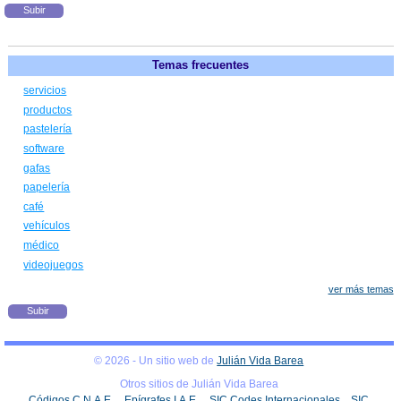
Subir
Temas frecuentes
servicios
productos
pastelería
software
gafas
papelería
café
vehículos
médico
videojuegos
ver más temas
Subir
© 2026 - Un sitio web de
Julián Vida Barea
Otros sitios de Julián Vida Barea
Códigos C.N.A.E.
Epígrafes I.A.E.
SIC Codes Internacionales
SIC