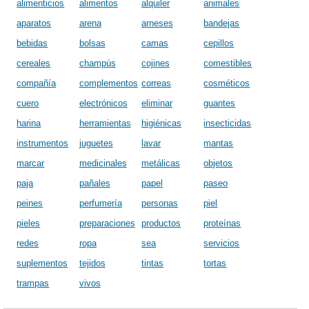
alimenticios
alimentos
alquiler
animales
aparatos
arena
arneses
bandejas
bebidas
bolsas
camas
cepillos
cereales
champús
cojines
comestibles
compañía
complementos
correas
cosméticos
cuero
electrónicos
eliminar
guantes
harina
herramientas
higiénicas
insecticidas
instrumentos
juguetes
lavar
mantas
marcar
medicinales
metálicas
objetos
paja
pañales
papel
paseo
peines
perfumería
personas
piel
pieles
preparaciones
productos
proteínas
redes
ropa
sea
servicios
suplementos
tejidos
tintas
tortas
trampas
vivos