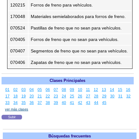
120215
Forros de freno para vehículos.
170048
Materiales semielaborados para forros de freno.
070524
Pastillas de freno que no sean para vehículos.
070405
Forros de freno que no sean para vehículos.
070407
Segmentos de freno que no sean para vehículos.
070406
Zapatas de freno que no sean para vehículos.
Clases Principales
01
02
03
04
05
06
07
08
09
10
11
12
13
14
15
16
17
18
19
20
21
22
23
24
25
26
27
28
29
30
31
32
33
34
35
36
37
38
39
40
41
42
43
44
45
ver más clases
Subir
Búsquedas frecuentes