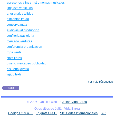
accesorios afines instrumentos musicales
limpieza vehiculos
artesanales tejidos
alimentos freido
conserva maiz
audiovisual produccion
confiteria pasteleria
mercado verduras
conferencia organizacion
ropa venta
cinta flores
diseno mercadeo publicidad
bisuteria joyeria
tejido textil
ver más búsquedas
Subir
© 2026 - Un sitio web de
Julián Vida Barea
Otros sitios de Julián Vida Barea
Códigos C.N.A.E.
Epígrafes I.A.E.
SIC Codes Internacionales
SIC