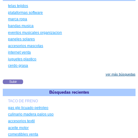
telas tejidos
plataformas software
marca ropa
bandas musica
eventos musicales organizacion
paneles solares
accesorios mascotas
internet venta
juguetes plastico
cerdo grasa
ver más búsquedas
Subir
Búsquedas recientes
TACO DE FRENO
gas glp licuado petroleo
culinario madera palos uso
accesorios textil
aceite motor
comestibles venta