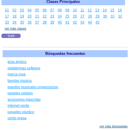
Clases Principales
01
02
03
04
05
06
07
08
09
10
11
12
13
14
15
16
17
18
19
20
21
22
23
24
25
26
27
28
29
30
31
32
33
34
35
36
37
38
39
40
41
42
43
44
45
ver más clases
Subir
Búsquedas frecuentes
telas tejidos
plataformas software
marca ropa
bandas musica
eventos musicales organizacion
paneles solares
accesorios mascotas
internet venta
juguetes plastico
cerdo grasa
ver más búsquedas