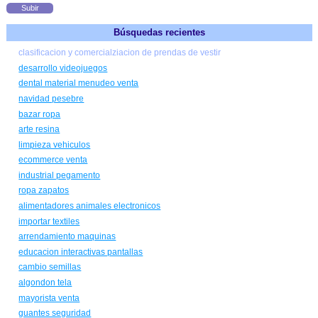
Subir
Búsquedas recientes
clasificacion y comercialziacion de prendas de vestir
desarrollo videojuegos
dental material menudeo venta
navidad pesebre
bazar ropa
arte resina
limpieza vehiculos
ecommerce venta
industrial pegamento
ropa zapatos
alimentadores animales electronicos
importar textiles
arrendamiento maquinas
educacion interactivas pantallas
cambio semillas
algondon tela
mayorista venta
guantes seguridad