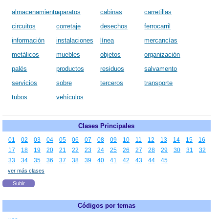
almacenamiento
aparatos
cabinas
carretillas
circuitos
corretaje
desechos
ferrocarril
información
instalaciones
línea
mercancías
metálicos
muebles
objetos
organización
palés
productos
residuos
salvamento
servicios
sobre
terceros
transporte
tubos
vehículos
Clases Principales
01
02
03
04
05
06
07
08
09
10
11
12
13
14
15
16
17
18
19
20
21
22
23
24
25
26
27
28
29
30
31
32
33
34
35
36
37
38
39
40
41
42
43
44
45
ver más clases
Subir
Códigos por temas