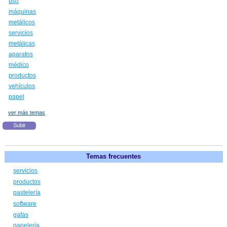
uso
máquinas
metálicos
servicios
metálicas
aparatos
médico
productos
vehículos
papel
ver más temas
Subir
Temas frecuentes
servicios
productos
pastelería
software
gafas
papelería